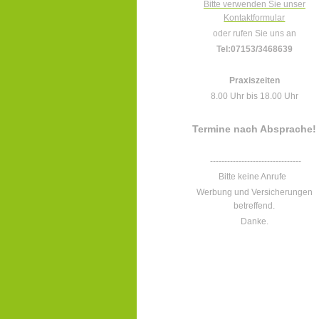
Bitte verwenden Sie unser
Kontaktformular
oder rufen Sie uns an
Tel:07153/3468639
Praxiszeiten
8.00 Uhr bis 18.00 Uhr
Termine nach Absprache!
--------------------------------
Bitte keine Anrufe
Werbung und Versicherungen
betreffend.
Danke.