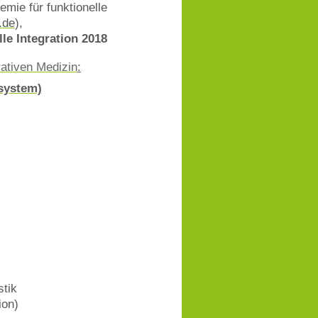
ie für funktionelle
.de
),
Integration 2018
ativen Medizin
:
ssystem)
stik
ion)