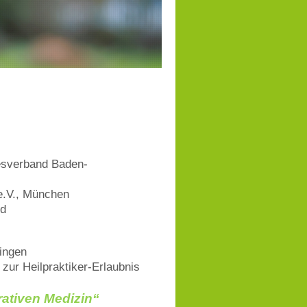
desverband Baden-
e.V., München
nd
ingen
zur Heilpraktiker-Erlaubnis
ativen Medizin“