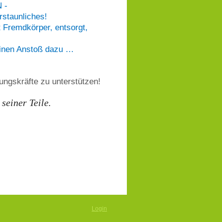
 -
rstaunliches!
t Fremdkörper, entsorgt,
einen Anstoß dazu …
lungskräfte zu unterstützen!
seiner Teile.
Login