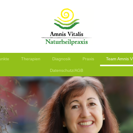
unkte
Therapien
Diagnosik
Praxis
Team Amnis Vi
Datenschutz/AGB