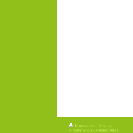
Druckversion
|
Sitemap
© Naturheilpraxis Amnis Vitalis