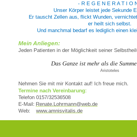
- R E G E N E R A T I O N
Unser Körper leistet jede Sekunde E
Er tauscht Zellen aus, flickt Wunden, vernichte
er heilt sich selbst.
Und manchmal bedarf es lediglich einen kl
Mein Anliegen:
Jeden Patienten in der Möglichkeit seiner Selbsthei
Das Ganze ist mehr als die Summe 
Aristoteles
Nehmen Sie mit mir Kontakt auf! Ich freue mich.
Termine nach Vereinbarung:
Telefon 0157/
32536508
E-Mail:
Renate.Lohrmann@web.de
Web:
www.amnisvitalis.de